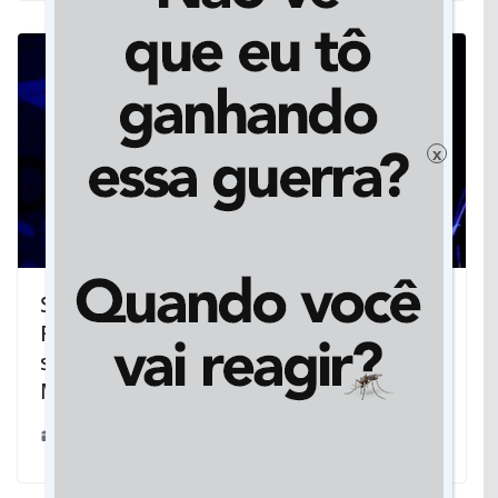
x
Som da Concha, Moda Inclusiva,
Rionegro e Solimões, e Festival Afronta
são destaques do fim de semana em
MS
20/09/2024