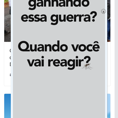
x
Obras do Governo de MS garantem
qualidade de vida e estrutura para
Dourados seguir crescendo
27/10/2025