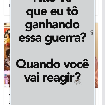
29/12/2021
x
Médico David Infante Vieira é o nome
do PSB como pré-candidato a prefeito