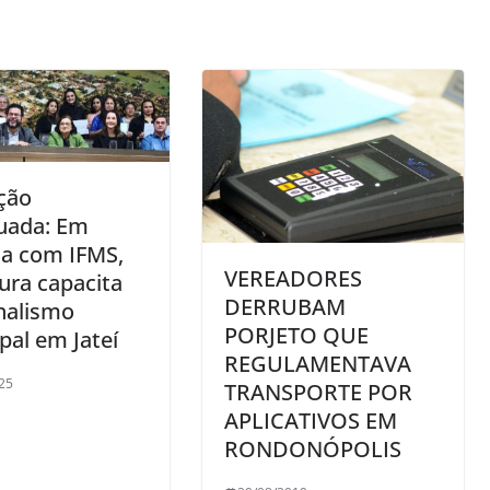
ção
uada: Em
ia com IFMS,
VEREADORES
tura capacita
DERRUBAM
nalismo
PORJETO QUE
pal em Jateí
REGULAMENTAVA
25
TRANSPORTE POR
APLICATIVOS EM
RONDONÓPOLIS