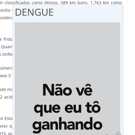
m classificados como ótimos, 589 km bons, 1.763 km como
DENGUE
esito sinalização, a maior parte ficou entre bom (1.457km) e
siderados ótimos. Já a malha rodoviária estadual não
 frota de veículos no Estado, onde o número saltou de
. Quanto a quantidade de passageiros transportados por
(inferiores a 75 km) foram 472.499 usuários.
ro total de acidentes de trânsito em rodovias federais,
ava 3.110 sinistros.
de maior que a registrada em 2016, com 3.260 ocorrências.
72 acidentes. No mesmo período, o número de sinistros de
o Estado. Enquanto em 2008, ocorreram 233 óbitos, no ano
ovias que cortam Mato Grosso. O número é menor que em
5, que teve 282 óbitos.