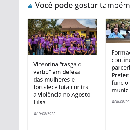
Você pode gostar também
Forma
contin
Vicentina “rasga o
parcer
verbo” em defesa
Prefei
das mulheres e
funcio
fortalece luta contra
munici
a violência no Agosto
Lilás
30/08/20
19/08/2025