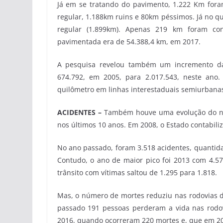
Já em se tratando do pavimento, 1.222 Km fora
regular, 1.188km ruins e 80km péssimos. Já no qu
regular (1.899km). Apenas 219 km foram con
pavimentada era de 54.388,4 km, em 2017.
A pesquisa revelou também um incremento da
674.792, em 2005, para 2.017.543, neste ano
quilômetro em linhas interestaduais semiurbanas 
ACIDENTES –
Também houve uma evolução do núme
nos últimos 10 anos. Em 2008, o Estado contabiliz
No ano passado, foram 3.518 acidentes, quantida
Contudo, o ano de maior pico foi 2013 com 4.5
trânsito com vítimas saltou de 1.295 para 1.818.
Mas, o número de mortes reduziu nas rodovias d
passado 191 pessoas perderam a vida nas rod
2016, quando ocorreram 220 mortes e, que em 201