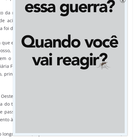
x
xo da média nacional e regional em 2017. Em todo o país,
 de acidentes por 100 mil habitantes, enquanto o estado
 foi de 6,8.
que em 2017 foi registrado o menor número de mortes dos
rosso, incluindo o trecho sob concessão da BR-163, BR-364 e
uem o levantamento realizado pela Concessionária Rota do
oviária Federal (PRF), que demonstra uma redução importante
 principalmente entre os anos de 2013 e 2017, que foi de
 Oeste, Fernando Milléo, as informações do Anuário CNT do
a do trabalho realizado pela Concessionária e pela PRF na
e passou a contar com estrutura diferenciada a partir de
ento às vítimas.
 longo dos 850,9 quilômetros sob concessão. Atualmente, a