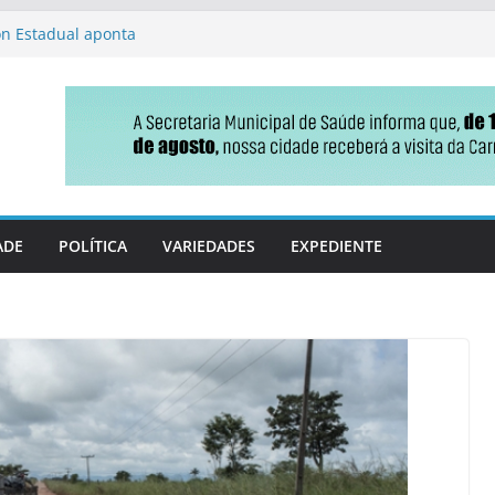
on Estadual aponta
iços de barbearia
.437 empresas em MS no
técnico e sessão da CCJ
úblico e resistência
ha de ônibus para atender
ações Elevatórias de Esgoto
ADE
POLÍTICA
VARIEDADES
EXPEDIENTE