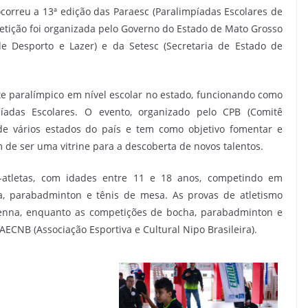
ocorreu a 13ª edição das Paraesc (Paralimpíadas Escolares de
tição foi organizada pelo Governo do Estado de Mato Grosso
e Desporto e Lazer) e da Setesc (Secretaria de Estado de
te paralímpico em nível escolar no estado, funcionando como
píadas Escolares. O evento, organizado pelo CPB (Comitê
 de vários estados do país e tem como objetivo fomentar e
m de ser uma vitrine para a descoberta de novos talentos.
atletas, com idades entre 11 e 18 anos, competindo em
a, parabadminton e tênis de mesa. As provas de atletismo
Senna, enquanto as competições de bocha, parabadminton e
CNB (Associação Esportiva e Cultural Nipo Brasileira).