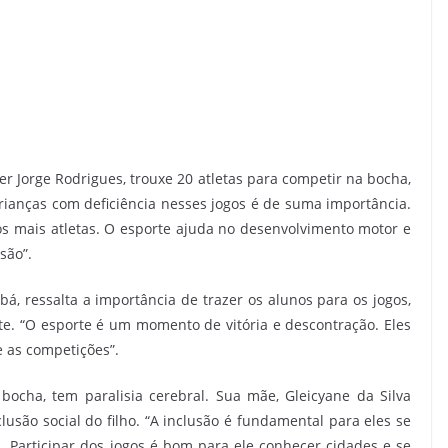
 Jorge Rodrigues, trouxe 20 atletas para competir na bocha,
crianças com deficiência nesses jogos é de suma importância.
os mais atletas. O esporte ajuda no desenvolvimento motor e
são”.
á, ressalta a importância de trazer os alunos para os jogos,
rte. “O esporte é um momento de vitória e descontração. Eles
 as competições”.
bocha, tem paralisia cerebral. Sua mãe, Gleicyane da Silva
usão social do filho. “A inclusão é fundamental para eles se
 Participar dos jogos é bom para ele conhecer cidades e se