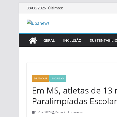
Pular
Últimos:
08/08/2026
para
o
conteúdo
GERAL
INCLUSÃO
SUSTENTABILI
DESTAQUE
INCLUSÃO
Em MS, atletas de 13 
Paralimpíadas Escola
15/07/2024
Redação Lupanews