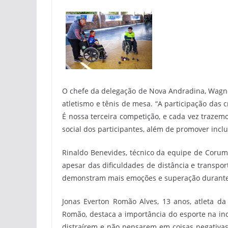
O chefe da delegação de Nova Andradina, Wagner
atletismo e tênis de mesa. “A participação das 
É nossa terceira competição, e cada vez trazem
social dos participantes, além de promover inclu
Rinaldo Benevides, técnico da equipe de Corumb
apesar das dificuldades de distância e transpo
demonstram mais emoções e superação durante
Jonas Everton Romão Alves, 13 anos, atleta da 
Romão, destaca a importância do esporte na incl
distraírem e não pensarem em coisas negativas.