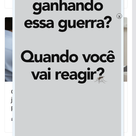
x
Contribuintes de Mato Grosso do Sul
já podem emitir boleto do IPVA 2026
pelo portal E-Fazenda
20/11/2025