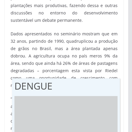
plantações mais produtivas, fazendo dessa e outras
discussões no entorno do desenvolvimento
sustentável um debate permanente.
Dados apresentados no seminário mostram que em
32 anos, partindo de 1990, quadruplicou a produção
de grãos no Brasil, mas a área plantada apenas
dobrou. A agricultura ocupa no país meros 9% da
área, sendo que ainda há 26% de áreas de pastagens
degradadas – porcentagem esta vista por Riedel
como uma oportunidade de crescimento com
DENGUE
redução de emissão de carbono.
“Temos uma matriz energética hoje se baseando no
agro. O etanol é muito competitivo e de repente
agora surge também o milho. A celulose e a expansão
das florestas trouxeram um balanço de carbono
negativo. São práticas que mostram um agro de baixo