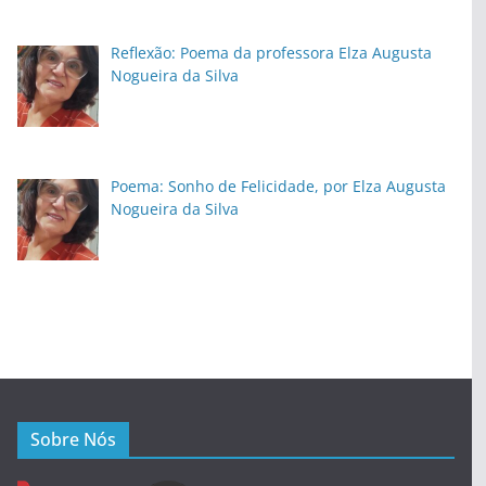
Reflexão: Poema da professora Elza Augusta
Nogueira da Silva
Poema: Sonho de Felicidade, por Elza Augusta
Nogueira da Silva
Sobre Nós