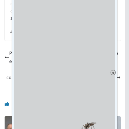
carbono. A mensagem é essa, que construímos um
caminho e estamos o seguindo para a
sustentabilidade”, conclui o governador.
(Da assessoria)
Parque das Nações: Vereador cobra ação urgente
em túnel para evitar alagamentos
Dia de Conscientização dos Direitos da Pessoa
x
com Deficiência reforça a inclusão e o combate ao
capacitismo
Você pode gostar também