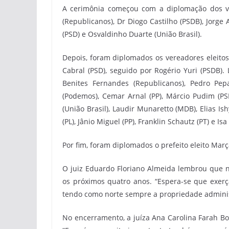
A cerimônia começou com a diplomação dos ve
(Republicanos), Dr Diogo Castilho (PSDB), Jorge
(PSD) e Osvaldinho Duarte (União Brasil).
Depois, foram diplomados os vereadores eleitos
Cabral (PSD), seguido por Rogério Yuri (PSDB).
Benites Fernandes (Republicanos), Pedro Pepa
(Podemos), Cemar Arnal (PP), Márcio Pudim (PSD
(União Brasil), Laudir Munaretto (MDB), Elias Ish
(PL), Jânio Miguel (PP), Franklin Schautz (PT) e 
Por fim, foram diplomados o prefeito eleito Marça
O juiz Eduardo Floriano Almeida lembrou que na
os próximos quatro anos. “Espera-se que exerç
tendo como norte sempre a propriedade administ
No encerramento, a juíza Ana Carolina Farah Borg