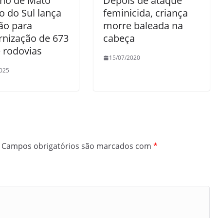
no de Mato
Depois de ataque
o do Sul lança
feminicida, criança
ção para
morre baleada na
nização de 673
cabeça
 rodovias
15/07/2020
025
Campos obrigatórios são marcados com
*