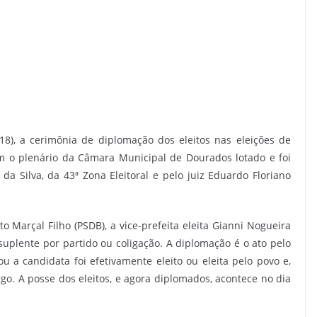
a (18), a cerimônia de diplomação dos eleitos nas eleições de
m o plenário da Câmara Municipal de Dourados lotado e foi
da Silva, da 43ª Zona Eleitoral e pelo juiz Eduardo Floriano
o Marçal Filho (PSDB), a vice-prefeita eleita Gianni Nogueira
 suplente por partido ou coligação. A diplomação é o ato pelo
ou a candidata foi efetivamente eleito ou eleita pelo povo e,
rgo. A posse dos eleitos, e agora diplomados, acontece no dia