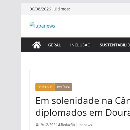
Pular
Últimos:
06/08/2026
para
o
conteúdo
GERAL
INCLUSÃO
SUSTENTABILI
DESTAQUE
POLÍTICA
Em solenidade na Câm
diplomados em Dour
19/12/2024
Redação Lupanews