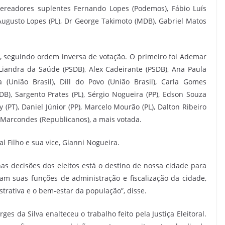
readores suplentes Fernando Lopes (Podemos), Fábio Luís
 Augusto Lopes (PL), Dr George Takimoto (MDB), Gabriel Matos
, seguindo ordem inversa de votação. O primeiro foi Ademar
 Liandra da Saúde (PSDB), Alex Cadeirante (PSDB), Ana Paula
 (União Brasil), Dill do Povo (União Brasil), Carla Gomes
B), Sargento Prates (PL), Sérgio Nogueira (PP), Edson Souza
y (PT), Daniel Júnior (PP), Marcelo Mourão (PL), Dalton Ribeiro
Isa Marcondes (Republicanos), a mais votada.
l Filho e sua vice, Gianni Nogueira.
s decisões dos eleitos está o destino de nossa cidade para
am suas funções de administração e fiscalização da cidade,
rativa e o bem-estar da população”, disse.
es da Silva enalteceu o trabalho feito pela Justiça Eleitoral.