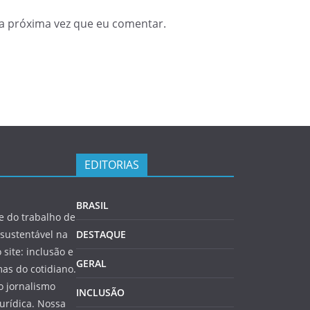
a próxima vez que eu comentar.
EDITORIAS
BRASIL
 do trabalho de
sustentável na
DESTAQUE
 site: inclusão e
GERAL
as do cotidiano.
o jornalismo
INCLUSÃO
jurídica. Nossa