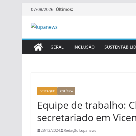
Pular
Últimos:
07/08/2026
para
o
conteúdo
GERAL
INCLUSÃO
SUSTENTABILI
DESTAQUE
POLÍTICA
Equipe de trabalho: C
secretariado em Vicen
23/12/2024
Redação Lupanews