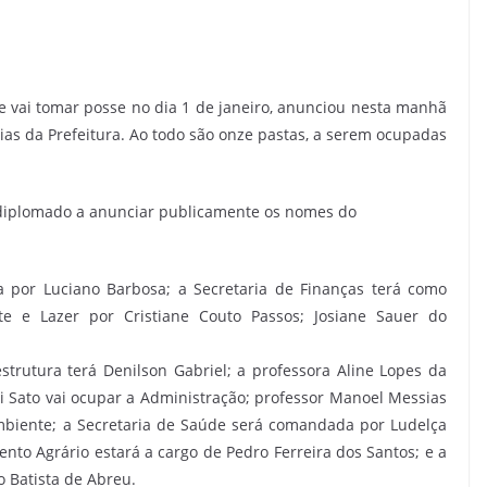
que vai tomar posse no dia 1 de janeiro, anunciou nesta manhã
as da Prefeitura. Ao todo são onze pastas, a serem ocupadas
 e diplomado a anunciar publicamente os nomes do
a por Luciano Barbosa; a Secretaria de Finanças terá como
orte e Lazer por Cristiane Couto Passos; Josiane Sauer do
aestrutura terá Denilson Gabriel; a professora Aline Lopes da
iti Sato vai ocupar a Administração; professor Manoel Messias
mbiente; a Secretaria de Saúde será comandada por Ludelça
nto Agrário estará a cargo de Pedro Ferreira dos Santos; e a
o Batista de Abreu.