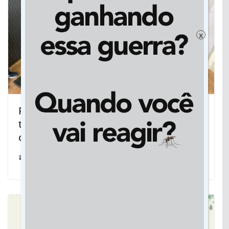
x
Prefeito recebe representantes dos
taxistas e recebe demandas da
categoria em Dourados
21/02/2024