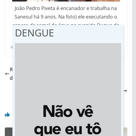
João Pedro Piveta é encanador e trabalha na
Sanesul há 9 anos. Na foto) ele executando o
reparo de ramal de água na avenida Duque de
DENGUE
Caxias, em Caarapó.
(Da assessoria)
Rondonópolis se prepara para o enfrentamento
do ápice da contaminação do Coronavírus
Beneficiários da Cassems podem solicitar
atendimento administrativo via telefone
Você pode gostar também