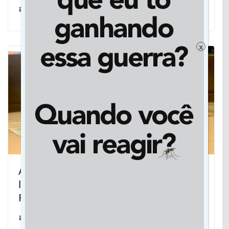
22/04/2022
x
Alto risco de Covid-19 faz comércio
local retomar uso de máscara em
Rondonópolis
15/02/2024