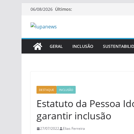
Pular
Últimos:
06/08/2026
para
o
conteúdo
GERAL
INCLUSÃO
SUSTENTABILI
DESTAQUE
INCLUSÃO
Estatuto da Pessoa Ido
garantir inclusão
27/07/2022
Elias Ferreira