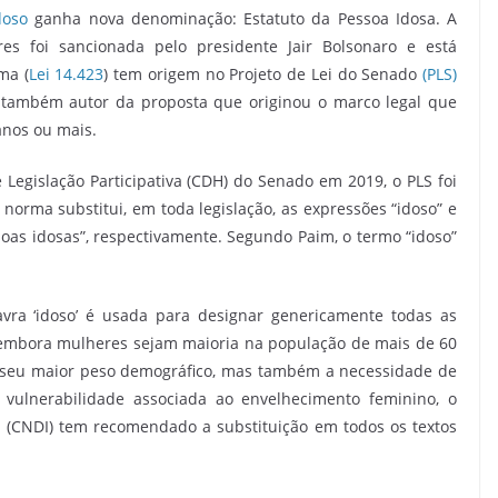
doso
ganha nova denominação: Estatuto da Pessoa Idosa. A
 foi sancionada pelo presidente Jair Bolsonaro e está
ma (
Lei 14.423
) tem origem no Projeto de Lei do Senado
(PLS)
é também autor da proposta que originou o marco legal que
anos ou mais.
egislação Participativa (CDH) do Senado em 2019, o PLS foi
orma substitui, em toda legislação, as expressões “idoso” e
soas idosas”, respectivamente. Segundo Paim, o termo “idoso”
vra ‘idoso’ é usada para designar genericamente todas as
embora mulheres sejam maioria na população de mais de 60
 seu maior peso demográfico, mas também a necessidade de
 vulnerabilidade associada ao envelhecimento feminino, o
a (CNDI) tem recomendado a substituição em todos os textos