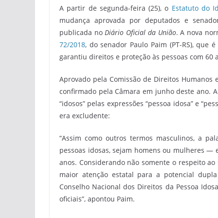
A partir de segunda-feira (25), o
Estatuto do I
mudança aprovada por deputados e senadores
publicada no
Diário Oficial da União
. A nova nor
72/2018
, do senador Paulo Paim (PT-RS), que 
garantiu direitos e proteção às pessoas com 60 
Aprovado pela Comissão de Direitos Humanos e L
confirmado pela Câmara em junho deste ano. A n
“idosos” pelas expressões “pessoa idosa” e “pes
era excludente:
“Assim como outros termos masculinos, a pala
pessoas idosas, sejam homens ou mulheres — 
anos. Considerando não somente o respeito ao
maior atenção estatal para a potencial dupla
Conselho Nacional dos Direitos da Pessoa Idos
oficiais”, apontou Paim.