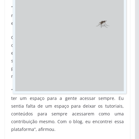
“A gente tinha alguma peça que não servia, aí
remendava, comprava tecido e fazia uma barra. Isso
era muito bacana”, relembrou.
Com isso, os colegas passaram a cobrar que Larissa
os ensinasse. Ela, então, teve a ideia de disponibilizar
esse conteúdo no stories do seu Instagram. Porém,
sentiu a necessidade de ter um espaço onde as
pessoas pudessem acessar o conteúdo a qualquer
momento.
“As pessoas começaram a me cobrar: você poderia
ter um espaço para a gente acessar sempre. Eu
sentia falta de um espaço para deixar os tutoriais,
conteúdos para sempre acessarem como uma
contribuição mesmo. Com o blog, eu encontrei essa
plataforma”, afirmou.