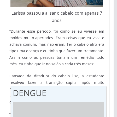
Larissa passou a alisar o cabelo com apenas 7
anos
“Durante esse período, foi como se eu vivesse em
moldes muito apertados. Eram coisas que eu vivia e
achava comum, mas não eram. Ter o cabelo afro era
tipo uma doença e eu tinha que fazer um tratamento.
Assim como as pessoas tomam um remédio todo
mês, eu tinha que ir no salão a cada três meses”.
Cansada da ditadura do cabelo liso, a estudante
resolveu fazer a transição capilar após muito
pesquisar na internet. No entanto, sentiu falta de
DENGUE
pessoas com quem conversar sobre o processo. Isso
a motivou ainda mais para criar o “Cachos e Afros”.
“Eu não tive esse apoio. Então não tinha alguém para