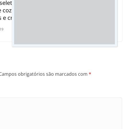
Mental
seletiva de
e cozinha nas
05/02/2025
s e creches
19
Campos obrigatórios são marcados com
*