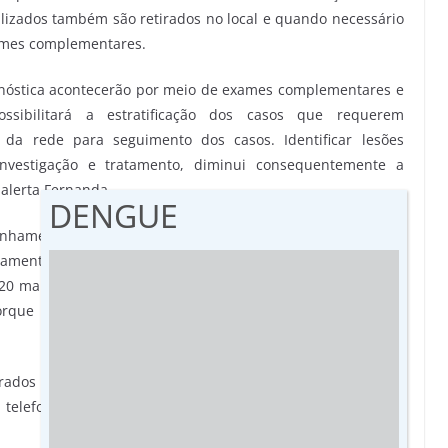
alizados também são retirados no local e quando necessário
xames complementares.
gnóstica acontecerão por meio de exames complementares e
ssibilitará a estratificação dos casos que requerem
da rede para seguimento dos casos. Identificar lesões
investigação e tratamento, diminui consequentemente a
 alerta Fernanda.
DENGUE
inhamento médico, basta estar na faixa etária recomendada
amente estão sendo efetuados, por conta do protocolo de
 20 mamografias, no entanto, a expectativa é que o número
orque o espaço tem capacidade para realizar um número
dos fica na Rua Izzat Bussuan, nº 1.795, sala 14, na Vila
 telefones: fixo 3410-6600 ou pelo whatsApp 99611-0371.