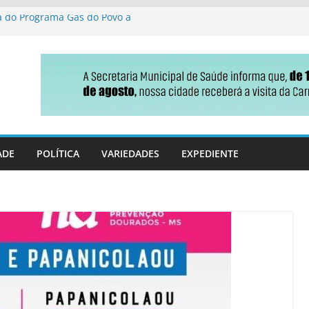
ga do Programa Gás do Povo à
de Jateí destaca gestão
ção parlamentar no projeto
s fiscais em MS
nça no Ideb e ganha fôlego
 reforma tributária que
ldo
ADE
POLÍTICA
VARIEDADES
EXPEDIENTE