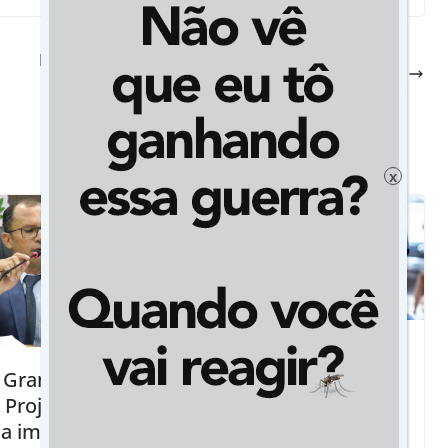
Programa ‘Cassems Itinerante’ leva atendimento
em Psiquiatria até Ponta Porã
x
Dourados: Prefeitura
inicia seleção para
 Grande
programa de
 Projeto de Lei
residência em Saúde
sa implantar