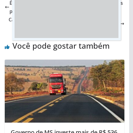
É falso que caixões estão sendo enterrados vazios
para aumentar número de mortos por Covid-19
Cantor famoso é condenado e paga R$ 60 mil por
morte de funcionário em fazenda em MT
Você pode gostar também
Governo de MS investe mais de R$ 536