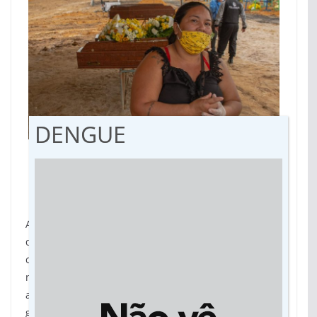
DENGUE
Pai de Dilce Ferreira dos Santos morreu no
sábado (25), mas devido às burocracias foi
sepultado apenas na terça (28)
Ao seu lado, uma outra família checava se o corpo
que estava depositado no caixão enrolado apenas
com lençóis – ao contrário do que determina a Anvisa
nesses casos – era mesmo de seu parente. Sem o
acondicionamento correto, o cadáver, que já estava
guardado nas câmaras frigoríficas há dias, exalava