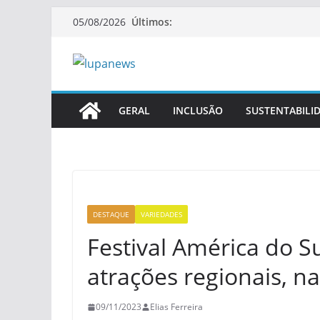
Pular
Últimos:
05/08/2026
para
o
conteúdo
GERAL
INCLUSÃO
SUSTENTABILI
DESTAQUE
VARIEDADES
Festival América do 
atrações regionais, na
09/11/2023
Elias Ferreira