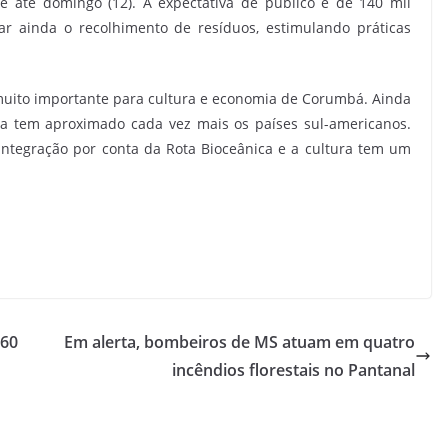
e até domingo (12). A expectativa de público é de 140 mil
ar ainda o recolhimento de resíduos, estimulando práticas
muito importante para cultura e economia de Corumbá. Ainda
ca tem aproximado cada vez mais os países sul-americanos.
ntegração por conta da Rota Bioceânica e a cultura tem um
 60
Em alerta, bombeiros de MS atuam em quatro
incêndios florestais no Pantanal