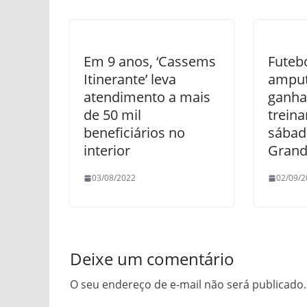
Em 9 anos, ‘Cassems
Futeb
Itinerante’ leva
amput
atendimento a mais
ganha
de 50 mil
trein
beneficiários no
sába
interior
Gran
03/08/2022
02/09/2
Deixe um comentário
O seu endereço de e-mail não será publicado.