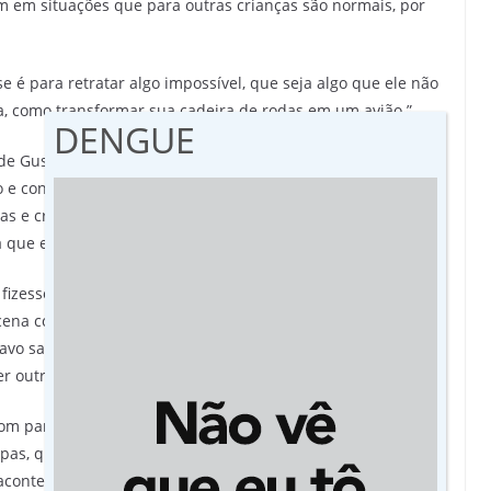
m em situações que para outras crianças são normais, por
 é para retratar algo impossível, que seja algo que ele não
a, como transformar sua cadeira de rodas em um avião.”
DENGUE
 de Gustavo para criar um molde do tamanho certo. “Depois,
e conseguimos papelão suficiente para fazer o avião”. A
s e criou 2 trajes para o menino. “A rosa eu já tinha em
que ele se sentisse, realmente, como um príncipe”, relata.
fizesse parte da foto como é parte da vida do menino e,
a cena com o aviador, uma das mais emblemáticas do
stavo sabe tudo o que está acontecendo, ele tem o direito de
r outra criança”, declara.
m paralisia é limitada, que ela vegeta e não é assim. Ele
pas, quando o levamos ao parque, o sorriso dele mostra
acontecendo.”