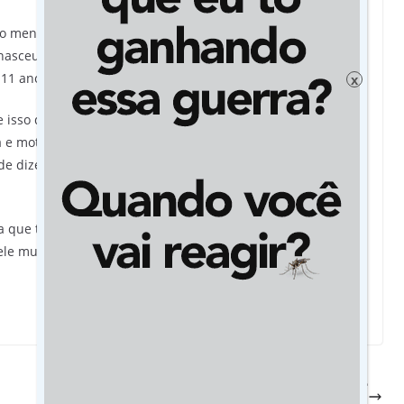
o menino que não viveria além dos 3 anos de idade”
nasceu aos 7 meses e teve diversas complicações, mas
11 anos na próxima quarta-feira (10).
x
 e isso diz muito sobre como uma criança com paralisia
la e motora, no mais, ele sente as emoções como qualquer
a de dizer a Gustavo que ele pode viver momentos mágicos
ue todas as crianças da família e apesar dele ter
ele muito além de qualquer preconceito ou dificuldade”,
Autismo: A cada pequena conquista, um grande