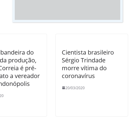
orgulho
bandeira do
Cientista brasileiro
da produção,
Sérgio Trindade
Correia é pré-
morre vítima do
ato a vereador
coronavírus
ndonópolis
20/03/2020
20