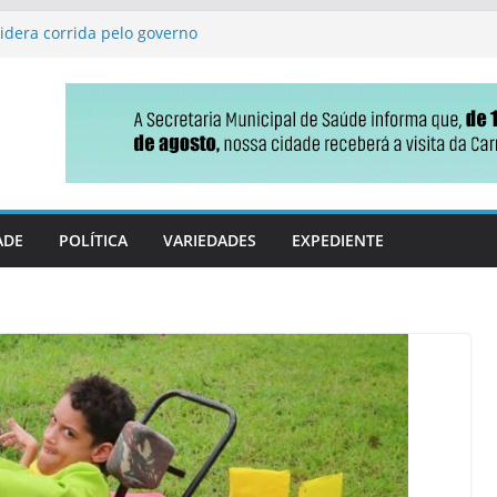
lidera corrida pelo governo
 Vicentina emite
 uma só vez
destaca conquista na
ção básica
m bingo e comidas típicas
ão sobre o uso correto da
ADE
POLÍTICA
VARIEDADES
EXPEDIENTE