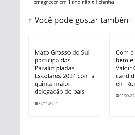
emagrecer em 1 ano não é fichinha
Você pode gostar também
Mato Grosso do Sul
Com a 
participa das
bem e 
Paralimpíadas
Valdir 
Escolares 2024 com a
candid
quinta maior
em Ro
delegação do país
02/09/20
27/11/2024