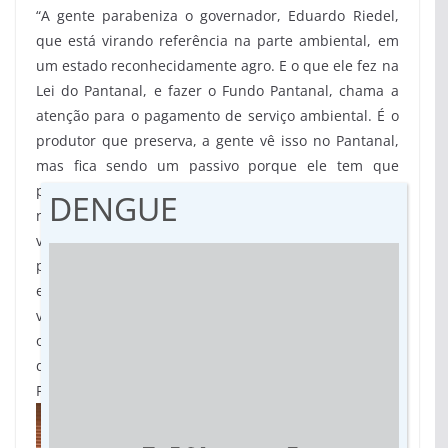
“A gente parabeniza o governador, Eduardo Riedel,
que está virando referência na parte ambiental, em
um estado reconhecidamente agro. E o que ele fez na
Lei do Pantanal, e fazer o Fundo Pantanal, chama a
atenção para o pagamento de serviço ambiental. É o
produtor que preserva, a gente vê isso no Pantanal,
mas fica sendo um passivo porque ele tem que
preservar, ele às vezes é obrigado a preservar, ele
DENGUE
não é remunerado por isso. Então acho que a lei é de
vanguarda, ela traz pontos que eu tenho certeza,
pelo pioneirismo, vão ser referência para o país. Já
está sendo reconhecido nas embaixadas que a gente
visita. Então acho que é só comemorar e parabenizar
o gesto dele de ter feito essa lei”, disse o presidente
da SOS Pantanal, Alexandre Bossi. (Por
Natalia Yahn –
Fotos: Álvaro Rezende)