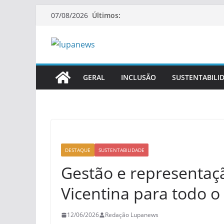
Pular
Últimos:
07/08/2026
para
o
conteúdo
GERAL
INCLUSÃO
SUSTENTABILI
DESTAQUE
SUSTENTABILIDADE
Gestão e representaç
Vicentina para todo o
12/06/2026
Redação Lupanews