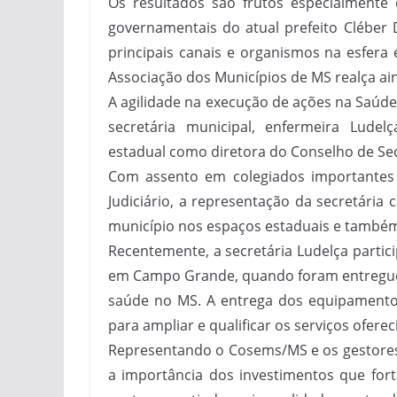
Os resultados são frutos especialmente
governamentais do atual prefeito Cléber 
principais canais e organismos na esfera 
Associação dos Municípios de MS realça ain
A agilidade na execução de ações na Saúde
secretária municipal, enfermeira Lude
estadual como diretora do Conselho de Sec
Com assento em colegiados importantes d
Judiciário, a representação da secretária 
município nos espaços estaduais e também
Recentemente, a secretária Ludelça partic
em Campo Grande, quando foram entregue
saúde no MS. A entrega dos equipamento
para ampliar e qualificar os serviços ofer
Representando o Cosems/MS e os gestores
a importância dos investimentos que for