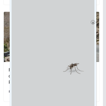
x
Rota Bioceânica: No trajeto, expedição
confirma fluxo comercial do Brasil,
Paraguai e Argentina
27/11/2023