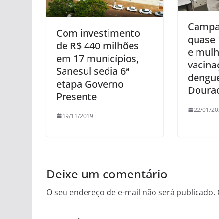
Campa
Com investimento
quase 
de R$ 440 milhões
e mulh
em 17 municípios,
vacina
Sanesul sedia 6ª
dengu
etapa Governo
Doura
Presente
22/01/20
19/11/2019
Deixe um comentário
O seu endereço de e-mail não será publicado.