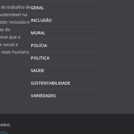
do trabalho de
GERAL
ustentável na
INCLUSÃO
site: inclusão e
as do
MURAL
onal que o
 social e
POLÍCIA
do mais humano
POLÍTICA
SAÚDE
SUSTENTABILIDADE
VARIEDADES
vados.
ess
.