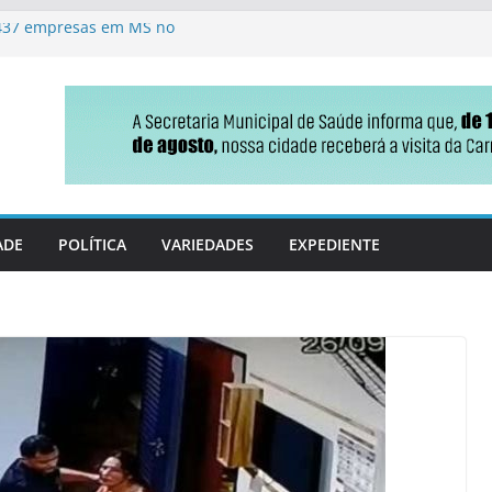
.437 empresas em MS no
 usa caixa lúdica e coloca
endizagem
esquisa para o Senado
adversários correm atrás de
do
erno estadual nas eleições
ADE
POLÍTICA
VARIEDADES
EXPEDIENTE