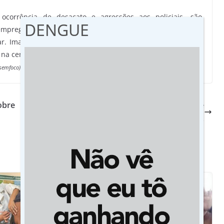
ocorrência de desacato e agressões aos policiais, são
DENGUE
empregada na ação policial nestes casos, que já estão sob
litar. Imagens do circuito de segurança do quartel da PM em
es na cena do espancamento. Mas apenas dois militares serão
semfoco)
obre
Após 70 anos, idoso que perdeu trem durante
viagem com a família reencontra irmãos