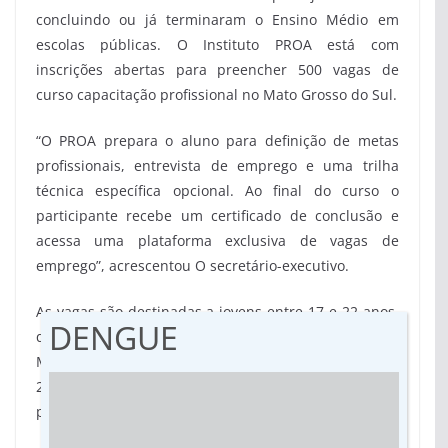
concluindo ou já terminaram o Ensino Médio em
escolas públicas. O Instituto PROA está com
inscrições abertas para preencher 500 vagas de
curso capacitação profissional no Mato Grosso do Sul.
“O PROA prepara o aluno para definição de metas
profissionais, entrevista de emprego e uma trilha
técnica específica opcional. Ao final do curso o
participante recebe um certificado de conclusão e
acessa uma plataforma exclusiva de vagas de
emprego”, acrescentou O secretário-executivo.
As vagas são destinadas a jovens entre 17 e 22 anos,
DENGUE
que estão concluindo ou já terminaram o Ensino
Médio em escolas públicas. O curso iniciará no dia
29, e é gratuito. As inscrições podem ser feitas no
proa.org.br