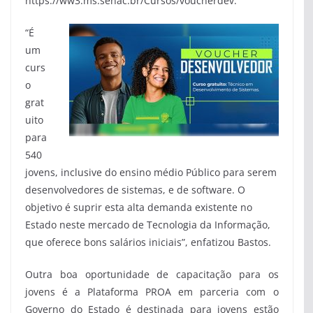
https://ww3.ms.senac.br/Cursos/voucherdev.
“É
um
curs
o
grat
uito
para
540
jovens, inclusive do ensino médio Público para serem
desenvolvedores de sistemas, e de software. O
objetivo é suprir esta alta demanda existente no
Estado neste mercado de Tecnologia da Informação,
que oferece bons salários iniciais”, enfatizou Bastos.
Outra boa oportunidade de capacitação para os
jovens é a Plataforma PROA em parceria com o
Governo do Estado é destinada para jovens estão