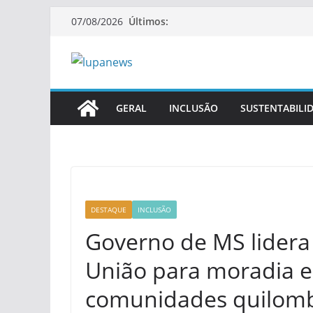
Pular
Últimos:
07/08/2026
para
o
conteúdo
GERAL
INCLUSÃO
SUSTENTABILI
DESTAQUE
INCLUSÃO
Governo de MS lidera 
União para moradia e
comunidades quilom