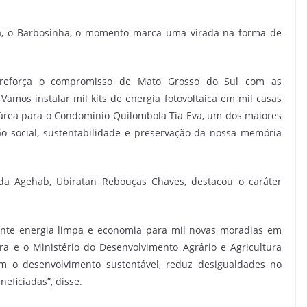
sa, o Barbosinha, o momento marca uma virada na forma de
s reforça o compromisso de Mato Grosso do Sul com as
amos instalar mil kits de energia fotovoltaica em mil casas
da área para o Condomínio Quilombola Tia Eva, um dos maiores
ão social, sustentabilidade e preservação da nossa memória
l da Agehab, Ubiratan Rebouças Chaves, destacou o caráter
ante energia limpa e economia para mil novas moradias em
ra e o Ministério do Desenvolvimento Agrário e Agricultura
m o desenvolvimento sustentável, reduz desigualdades no
eficiadas”, disse.