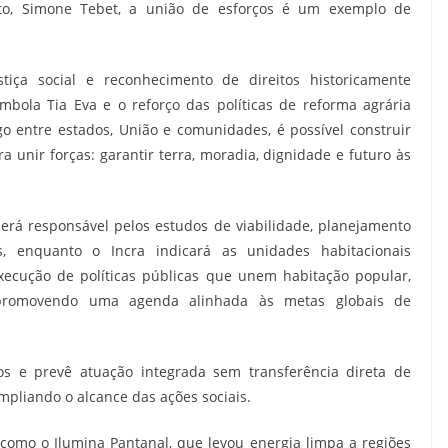
to, Simone Tebet, a união de esforços é um exemplo de
tiça social e reconhecimento de direitos historicamente
bola Tia Eva e o reforço das políticas de reforma agrária
 entre estados, União e comunidades, é possível construir
ra unir forças: garantir terra, moradia, dignidade e futuro às
erá responsável pelos estudos de viabilidade, planejamento
, enquanto o Incra indicará as unidades habitacionais
execução de políticas públicas que unem habitação popular,
s, promovendo uma agenda alinhada às metas globais de
s e prevê atuação integrada sem transferência direta de
mpliando o alcance das ações sociais.
omo o Ilumina Pantanal, que levou energia limpa a regiões