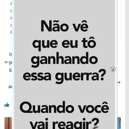
A Lei nº 6.440/2025 já está em vigor e poderá ser
complementada por normas infralegais, a serem
editadas pelo Poder Executivo, com vistas à plena
operacionalização de seus dispositivos. (Por Michel
Faustino – Foto: Álvaro Rezende)
Imasul orienta sobre abertura de aceiros e
procedimentos para atividades isentas de
x
licenciamento
Para atender regionalização da Saúde, nova
arquitetura já é realidade em Mato Grosso do Sul
Você pode gostar também