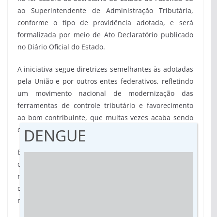
ao Superintendente de Administração Tributária,
conforme o tipo de providência adotada, e será
formalizada por meio de Ato Declaratório publicado
no Diário Oficial do Estado.
A iniciativa segue diretrizes semelhantes às adotadas
pela União e por outros entes federativos, refletindo
um movimento nacional de modernização das
ferramentas de controle tributário e favorecimento
ao bom contribuinte, que muitas vezes acaba sendo
desfavorecido em todo esse contexto.
DENGUE
Em um momento de transição para um novo modelo
de arrecadação previsto na Reforma Tributária, a
regulamentação da figura do devedor contumaz
contribui para consolidar um ambiente econômico
mais previsível e transparente.