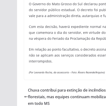
O Governo do Mato Grosso do Sul declarou pont
do servidor público estadual. O decreto foi publi
vale para a administração direta, autarquias e 
Com esta decisão, haverá expediente normal nas
que comemora o dia do servidor, em virtude d
na véspera do Feriado da Proclamação da Repúb
Em relação ao ponto facultativo, o decreto assi
não se aplicam aos serviços considerados essen
interrompidos.
(Por Leonardo Rocha, da assessoria –
Foto: Álvaro Rezende/Arquivo)
Chuva contribui para extinção de incêndios
florestais, mas equipes continuam mobiliz
em todo MS