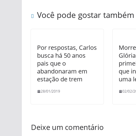
Você pode gostar também
Por respostas, Carlos
Morre 
busca há 50 anos
Glória
pais que o
prime
abandonaram em
que i
estação de trem
uma l
28/01/2019
02/02/2
Deixe um comentário