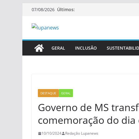
Pular
Últimos:
07/08/2026
para
o
conteúdo
GERAL
INCLUSÃO
SUSTENTABILI
DESTAQUE
GERAL
Governo de MS transf
comemoração do dia d
10/10/2024
Redação Lupanews