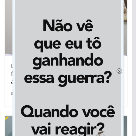
Dourados: Prefeitura cancela taxas de
x
fiscalização e localização para
advogados
28/03/2025