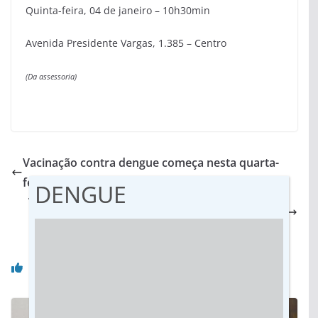
Quinta-feira, 04 de janeiro – 10h30min
Avenida Presidente Vargas, 1.385 – Centro
(Da assessoria)
Vacinação contra dengue começa nesta quarta-
feira em Dourados
DENGUE
Vacinação contra dengue em Dourados começa
com alta procura nos postos de saúde
Você pode gostar também