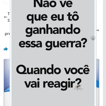
Tribunal Eleitoral do MS realiza nesta quinta o 1º
Seminário de Promoção de Igualdade Racial
Prevista para 2024, relicitação da Malha Oeste
prepara investimento de R$ 18 bilhões em 60 anos
x
Você pode gostar também