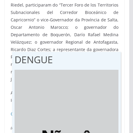
Riedel, participaram do “Tercer Foro de los Territorios
Subnacionales del Corredor Bioceánico de
Capricornio” o vice-Governador da Província de Salta,
Oscar Antonio Marocco; o governador do
Departamento de Boquerón, Darío Rafael Medina
Velázquez; o governador Regional de Antofagasta,
Ricardo Diaz Cortes; a representante da governadora
DENGUE
Regional de Tarapacá, Carolina Quinteros Muñoz; o
representante do governador da Província de Jujuy e
ministro do Desenvolvimento Econômico e Produção,
Juan Carlos Abud Robles.
A próxima reunião será realizada na cidade de
Iquique na segunda quinzena de novembro.
Clique aqui para visualizar a Declaração de Salta
(Da assessoria)