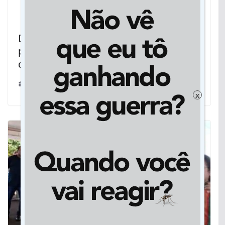
Domingo é Dia do Bem em Jateí, que
pretende fazer o maior Leilão Direito
de Viver de sua história
27/04/2024
x