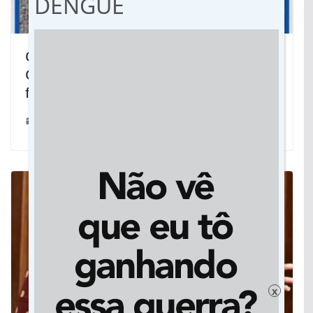
DENGUE
Obras exigem interdição da avenida
Coronel Ponciano a partir desta terça-
feira
25/03/2024
x