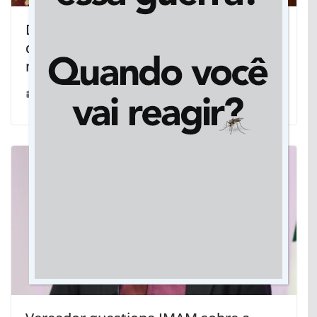
Deputada Mara repudia administração
da CCR MSVia na concessão da BR-163
no MS
14/05/2023