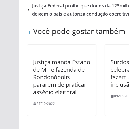
Justiça Federal proíbe que donos da 123mil
deixem o país e autoriza condução coercitiv
Você pode gostar também
Justiça manda Estado
Surdos
de MT e fazenda de
celebr
Rondonópolis
fazem 
pararem de praticar
inclus
assédio eleitoral
09/12/20
27/10/2022