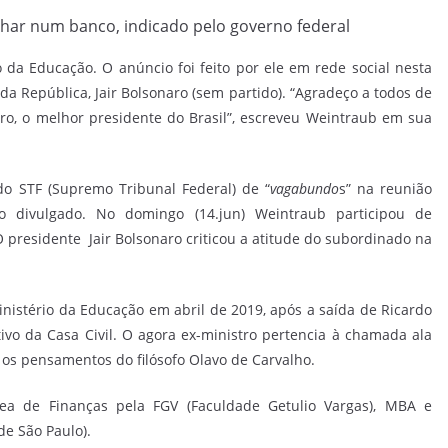
har num banco, indicado pelo governo federal
da Educação. O anúncio foi feito por ele em rede social nesta
da República, Jair Bolsonaro (sem partido). “Agradeço a todos de
aro, o melhor presidente do Brasil”, escreveu Weintraub em sua
o STF (Supremo Tribunal Federal) de “
vagabundo
s” na reunião
o divulgado. No domingo (14.jun) Weintraub participou de
 presidente Jair Bolsonaro criticou a atitude do subordinado na
stério da Educação em abril de 2019, após a saída de Ricardo
utivo da Casa Civil. O agora ex-ministro pertencia à chamada ala
m os pensamentos do filósofo Olavo de Carvalho.
a de Finanças pela FGV (Faculdade Getulio Vargas), MBA e
e São Paulo).