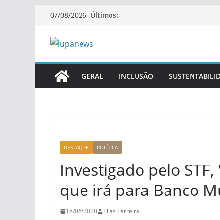
Pular
Últimos:
07/08/2026
para
o
conteúdo
GERAL
INCLUSÃO
SUSTENTABILI
DESTAQUE
POLÍTICA
Investigado pelo STF,
que irá para Banco M
18/06/2020
Elias Ferreira