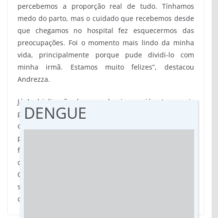
percebemos a proporção real de tudo. Tínhamos
medo do parto, mas o cuidado que recebemos desde
que chegamos no hospital fez esquecermos das
preocupações. Foi o momento mais lindo da minha
vida, principalmente porque pude dividi-lo com
minha irmã. Estamos muito felizes”, destacou
Andrezza.
Já Andrieli, mãe de segunda viagem, já estava mais
DENGUE
preparada para o momento, mas também lembrou
com carinho do nascimento da segunda filha. “As
profissionais foram impecáveis. Uma delas, inclusive,
fez questão de estar comigo e com minha irmã
durante todo o tempo. Me senti acolhida e amada.
Quanto a similaridade do parto, foi o que faltava para
selar o dia que será pra sempre lembrado por nós”,
concluiu.
(Assessoria)