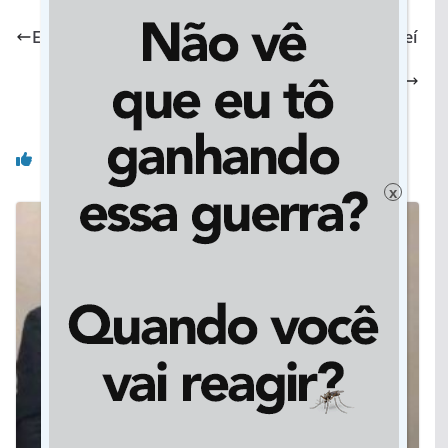
Eraldo destaca união de esforços em favor de Jateí
Prefeitura ficam sem notebook após suposto
arrombamento e furto, em Dourados
Você pode gostar também
x