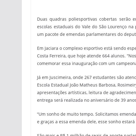
Duas quadras poliesportivas cobertas serão e
escolas estaduais do Vale do São Lourenço na 
um pacote de emendas parlamentares do deputa
Em Jaciara o complexo esportivo está sendo esp
Costa Ferreira, que hoje atende 664 alunos. “No
comemorar essa inauguração com um campeonato 
Já em Juscimeira, onde 267 estudantes são aten
Escola Estadual João Matheus Barbosa, Rosimeir
apresentações artísticas, leitura de agradecimen
entrega será realizada no aniversário de 39 ano
“Um sonho de muito tempo. Solicitamos emendas
e graças a essa emenda dele, esse sonho estará 
São mais e R$ 1 milhão de reais de aporte parl