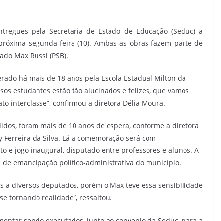
ntregues pela Secretaria de Estado de Educação (Seduc) a
próxima segunda-feira (10). Ambas as obras fazem parte de
do Max Russi (PSB).
erado há mais de 18 anos pela Escola Estadual Milton da
ssos estudantes estão tão alucinados e felizes, que vamos
interclasse”, confirmou a diretora Délia Moura.
didos, foram mais de 10 anos de espera, conforme a diretora
y Ferreira da Silva. Lá a comemoração será com
to e jogo inaugural, disputado entre professores e alunos. A
s de emancipação político-administrativa do município.
 a diversos deputados, porém o Max teve essa sensibilidade
se tornando realidade”, ressaltou.
amentar sendo executados, junto ao convenio da Seduc, para a