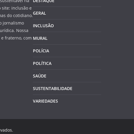
sustentável na
DESTAQUE
 site: inclusão e
GERAL
as do cotidiano.
o jornalismo
INCLUSÃO
jurídica. Nossa
e fraterno, com
MURAL
POLÍCIA
POLÍTICA
SAÚDE
SUSTENTABILIDADE
VARIEDADES
rvados.