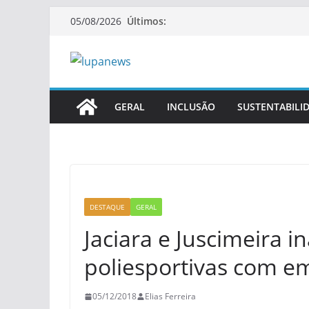
Pular
Últimos:
05/08/2026
para
o
conteúdo
GERAL
INCLUSÃO
SUSTENTABILI
DESTAQUE
GERAL
Jaciara e Juscimeira
poliesportivas com e
05/12/2018
Elias Ferreira