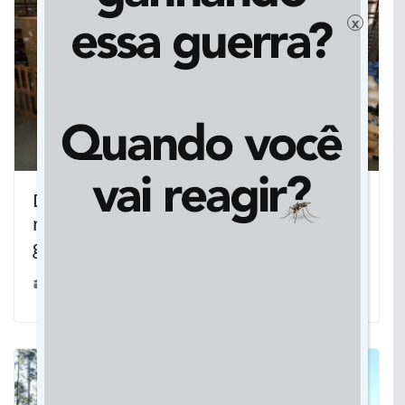
x
Dourados: Prefeitura localiza R$ 500
mil em insumos de saúde vencidos na
gestão passada
06/02/2025