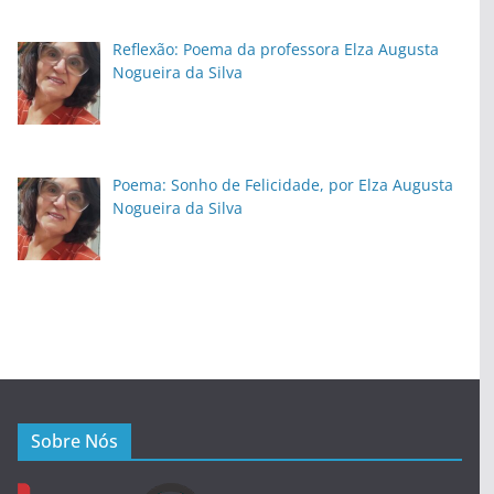
Reflexão: Poema da professora Elza Augusta
Nogueira da Silva
Poema: Sonho de Felicidade, por Elza Augusta
Nogueira da Silva
Sobre Nós