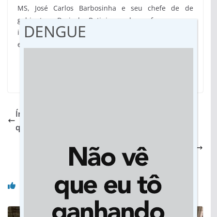
MS, José Carlos Barbosinha e seu chefe de de
gabinete, Dorival Betini, onde reforçaram a
DENGUE
integração municipalista e a presença do governo
estadual na região.
Índice de Progresso Social 2026: MS avança em
qualidade de vida e ocupa 7ª colocação nacional
Vicentina: Prefeitura define programação e
prepara cidade para festa dos 39 anos
Você pode gostar também