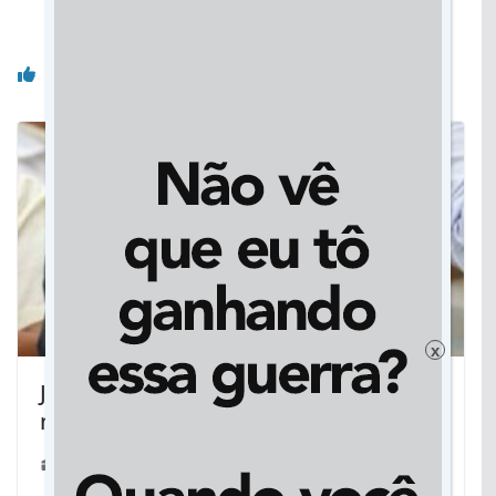
para garantia de um futuro sustentável
Você pode gostar também
x
Jornalista e ex-senador, Antônio João
morre em Campo Grande
19/09/2023