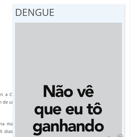
DENGUE
l n a Copa do Mundo de futebol que começa no dia 13, o
 de uma fogueira gigante, que vai ultrapassar os 65 metros
s na manhã desta sexta-feira (5) e também marca um novo
5 dias de antecedência da maior festa do município, que