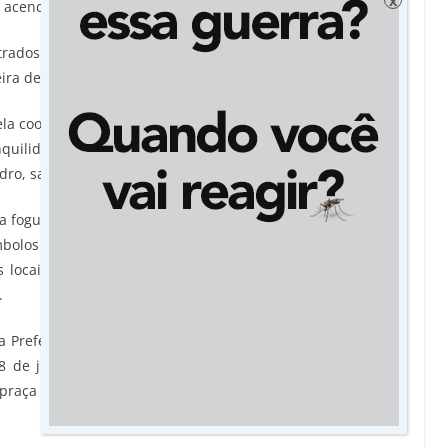
x
 acendimento da fogueira.
trados na execução de detalhes finais da montagem, como o
ira de Jateí no topo da fogueira.
pela coordenação dos trabalhos de montagem da fogueira de
nquilidade à comissão organizadora para trabalhar outros
o, santo católico padroeiro do município.
fogueira também vai oportunizar mais tempo para setores
bolos de divulgação do município. O monumento é usado
s locais e também de visitantes, que mandam as imagens
.
 a Prefeitura anunciou também a programação completa da
8 de junho, no Parque da Fogueira. A programação inclui
praça de alimentação e outras arações.