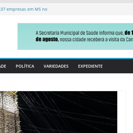
.437 empresas em MS no
 usa caixa lúdica e coloca
endizagem
esquisa para o Senado
adversários correm atrás de
do
erno estadual nas eleições
ADE
POLÍTICA
VARIEDADES
EXPEDIENTE