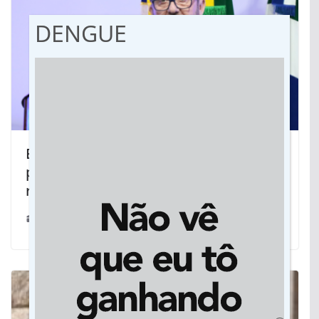
DENGUE
Em Dourados, vereador Laudir luta
para melhorar segurança viária e
revitalizar espaços públicos
05/11/2024