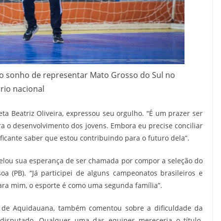
o sonho de representar Mato Grosso do Sul no
rio nacional
leta Beatriz Oliveira, expressou seu orgulho. “É um prazer ser
ra o desenvolvimento dos jovens. Embora eu precise conciliar
ificante saber que estou contribuindo para o futuro dela”.
revelou sua esperança de ser chamada por compor a seleção do
a (PB). “Já participei de alguns campeonatos brasileiros e
ara mim, o esporte é como uma segunda família”.
no de Aquidauana, também comentou sobre a dificuldade da
 disputado. Qualquer uma das equipes mereceria o título.