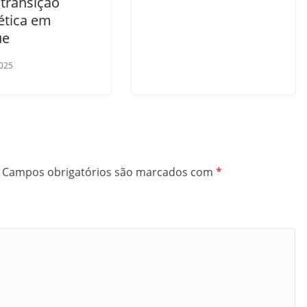
 transição
ética em
ue
025
Campos obrigatórios são marcados com
*