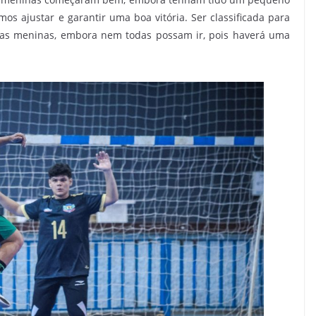
s ajustar e garantir uma boa vitória. Ser classificada para
 as meninas, embora nem todas possam ir, pois haverá uma