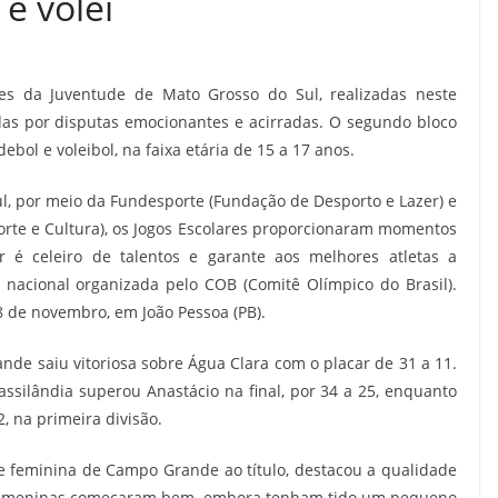
e vôlei
res da Juventude de Mato Grosso do Sul, realizadas neste
s por disputas emocionantes e acirradas. O segundo bloco
ol e voleibol, na faixa etária de 15 a 17 anos.
, por meio da Fundesporte (Fundação de Desporto e Lazer) e
porte e Cultura), os Jogos Escolares proporcionaram momentos
r é celeiro de talentos e garante aos melhores atletas a
a nacional organizada pelo COB (Comitê Olímpico do Brasil).
28 de novembro, em João Pessoa (PB).
nde saiu vitoriosa sobre Água Clara com o placar de 31 a 11.
ssilândia superou Anastácio na final, por 34 a 25, enquanto
 na primeira divisão.
pe feminina de Campo Grande ao título, destacou a qualidade
. As meninas começaram bem, embora tenham tido um pequeno