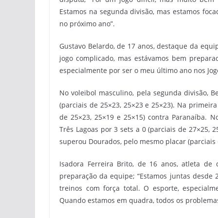
Estamos na segunda divisão, mas estamos focad
no próximo ano”.
Gustavo Belardo, de 17 anos, destaque da equip
jogo complicado, mas estávamos bem preparado
especialmente por ser o meu último ano nos Jogo
No voleibol masculino, pela segunda divisão, B
(parciais de 25×23, 25×23 e 25×23). Na primeira
de 25×23, 25×19 e 25×15) contra Paranaíba. No
Três Lagoas por 3 sets a 0 (parciais de 27×25,
superou Dourados, pelo mesmo placar (parciais 
Isadora Ferreira Brito, de 16 anos, atleta d
preparação da equipe; “Estamos juntas desde 
treinos com força total. O esporte, especialm
Quando estamos em quadra, todos os problemas 