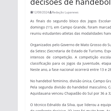
decisões de handebol 
12/08/2024
Redação Lupanews
As finais do segundo bloco dos Jogos Escola
domingo (11), em Campo Grande, foram marcada
reuniu estudantes-atletas das modalidades handeb
Organizados pelo Governo de Mato Grosso do Sul
da Setesc (Secretaria de Estado de Turismo, Es
intensos de competição. A competição escola
classificação para os Jogos da Juventude, etap
Neste ano, a fase nacional ocorrerá entre 13 e 
No handebol feminino, divisão única, Campo Gra
Pela segunda divisão do handebol masculino, Ca
Aquidauana venceu Chapadão do Sul por 36 a 32,
O técnico Ednaldo da Silva, que liderou a equi
do confronto decisivo. “O jogo foi muito bom