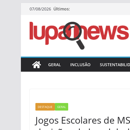
Pular
Últimos:
07/08/2026
para
o
conteúdo
GERAL
INCLUSÃO
SUSTENTABILI
DESTAQUE
GERAL
Jogos Escolares de MS