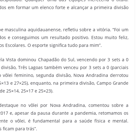
os em formar um elenco forte e alcançar a primeira divisão
e masculina aquidauanense, refletiu sobre a vitória. “Foi um
s e conseguimos um resultado positivo. Estou muito feliz,
s Escolares. O esporte significa tudo para mim”.
ela Vista dominou Chapadão do Sul, vencendo por 3 sets a 0
 divisão, Três Lagoas também venceu por 3 sets a 0 (parciais
 vôlei feminino, segunda divisão, Nova Andradina derrotou
 25×13 e 27×25), enquanto, na primeira divisão, Campo Grande
de 25×14, 25×17 e 25×23).
e destaque no vôlei por Nova Andradina, comentou sobre a
2017 e, apesar da pausa durante a pandemia, retomamos os
ente o vôlei, é fundamental para a saúde física e mental.
ficam para trás”.