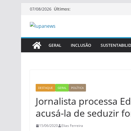
Pular
Últimos:
07/08/2026
para
o
conteúdo
GERAL
INCLUSÃO
SUSTENTABILI
DESTAQUE
GERAL
POLÍTICA
Jornalista processa E
acusá-la de seduzir f
15/06/2020
Elias Ferreira