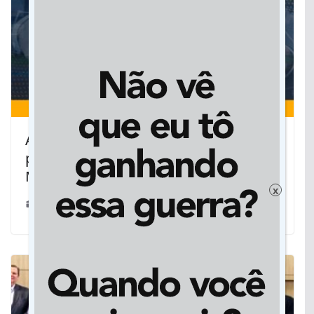
Assomasul alerta prefeituras para
prazo final de regularização fiscal no
MS
x
28/10/2022