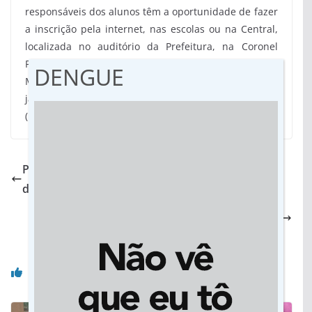
responsáveis dos alunos têm a oportunidade de fazer
a inscrição pela internet, nas escolas ou na Central,
localizada no auditório da Prefeitura, na Coronel
Ponciano. A primeira fase da pré-matrícula na Rede
DENGUE
Municipal de Ensino prossegue até o dia 17 de
janeiro. O ano letivo terá início em 10 de fevereiro.
(
Foto: A. Frota)
Período de pré-matrículas termina e lista de
designação estará disponível dia 12 no Estado
Central de Libras: Liandra recebe comunidade
surda e pede volta do serviço em Dourados
Você pode gostar também