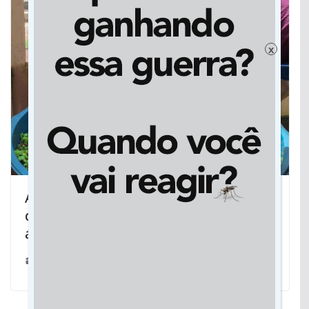
x
Acadêmicos de Dourados avaliam uso
de plantas para remover herbicida da
água
20/02/2020