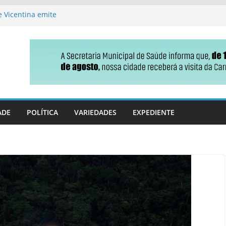
 Vicentina emite
 uma só vez
ção parlamentar no projeto
s fiscais em MS
nça no Ideb e ganha fôlego
 reforma tributária que
do
ga do Programa Gás do Povo à
ADE
POLÍTICA
VARIEDADES
EXPEDIENTE