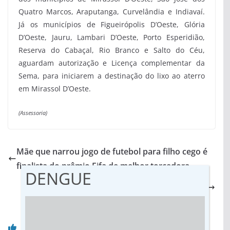
Quatro Marcos, Araputanga, Curvelândia e Indiavaí.
Já os municípios de Figueirópolis D’Oeste, Glória
D’Oeste, Jauru, Lambari D’Oeste, Porto Esperidião,
Reserva do Cabaçal, Rio Branco e Salto do Céu,
aguardam autorização e Licença complementar da
Sema, para iniciarem a destinação do lixo ao aterro
em Mirassol D’Oeste.
(Assessoria)
Mãe que narrou jogo de futebol para filho cego é
finalista do prêmio Fifa de melhor torcedora
DENGUE
“Inclusão não é moda, é cidadania”, diz jovem
modelo com síndrome de Down
Você pode gostar também