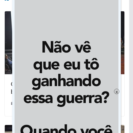
Governo do MS repassou mais de R$ 5
bilhões aos 79 municípios em 2023
x
29/01/2024