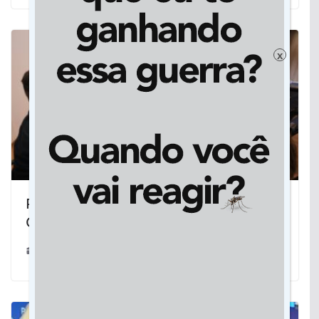
x
Prefeitura oferece duas áreas à MS
Gás para instalar ramal em Dourados
12/06/2025