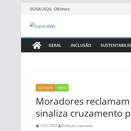
Pular
Últimos:
05/08/2026
para
o
conteúdo
GERAL
INCLUSÃO
SUSTENTABILI
DESTAQUE
GERAL
Moradores reclamam 
sinaliza cruzamento pe
13/01/2025
Redação Lupanews