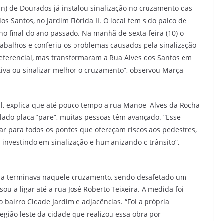
an) de Dourados já instalou sinalização no cruzamento das
 Santos, no Jardim Flórida II. O local tem sido palco de
no final do ano passado. Na manhã de sexta-feira (10) o
rabalhos e conferiu os problemas causados pela sinalização
preferencial, mas transformaram a Rua Alves dos Santos em
va ou sinalizar melhor o cruzamento”, observou Marçal
al, explica que até pouco tempo a rua Manoel Alves da Rocha
alado placa “pare”, muitas pessoas têm avançado. “Esse
 para todos os pontos que ofereçam riscos aos pedestres,
s, investindo em sinalização e humanizando o trânsito”,
cha terminava naquele cruzamento, sendo desafetado um
ou a ligar até a rua José Roberto Teixeira. A medida foi
o bairro Cidade Jardim e adjacências. “Foi a própria
gião leste da cidade que realizou essa obra por