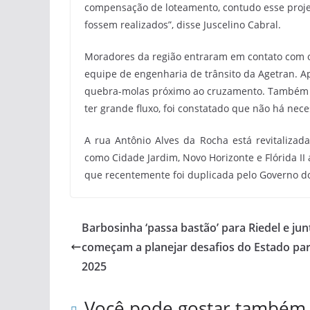
compensação de loteamento, contudo esse projet
fossem realizados”, disse Juscelino Cabral.
Moradores da região entraram em contato com o p
equipe de engenharia de trânsito da Agetran. Ap
quebra-molas próximo ao cruzamento. Também vão 
ter grande fluxo, foi constatado que não há nec
A rua Antônio Alves da Rocha está revitalizad
como Cidade Jardim, Novo Horizonte e Flórida II 
que recentemente foi duplicada pelo Governo d
Barbosinha ‘passa bastão’ para Riedel e jun
começam a planejar desafios do Estado pa
2025
Você pode gostar também