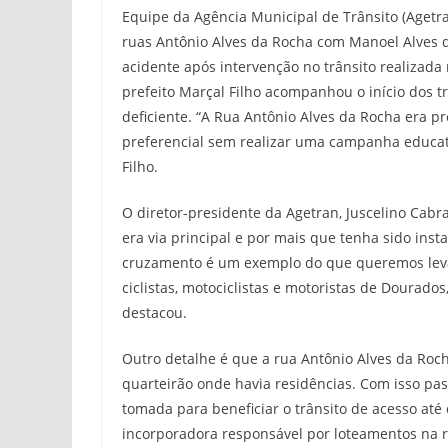
Equipe da Agência Municipal de Trânsito (Agetr
ruas Antônio Alves da Rocha com Manoel Alves dos
acidente após intervenção no trânsito realizada 
prefeito Marçal Filho acompanhou o início dos t
deficiente. “A Rua Antônio Alves da Rocha era 
preferencial sem realizar uma campanha educati
Filho.
O diretor-presidente da Agetran, Juscelino Cabr
era via principal e por mais que tenha sido inst
cruzamento é um exemplo do que queremos levar
ciclistas, motociclistas e motoristas de Dourado
destacou.
Outro detalhe é que a rua Antônio Alves da Ro
quarteirão onde havia residências. Com isso pass
tomada para beneficiar o trânsito de acesso até 
incorporadora responsável por loteamentos na re