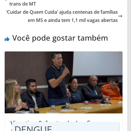
trans de MT
‘Cuidar de Quem Cuida’ ajuda centenas de famílias
em MS e ainda tem 1,1 mil vagas abertas
Você pode gostar também
Vicentina: Enfrentando desafios,
DENGUE
atenção às pessoas é base para fazer