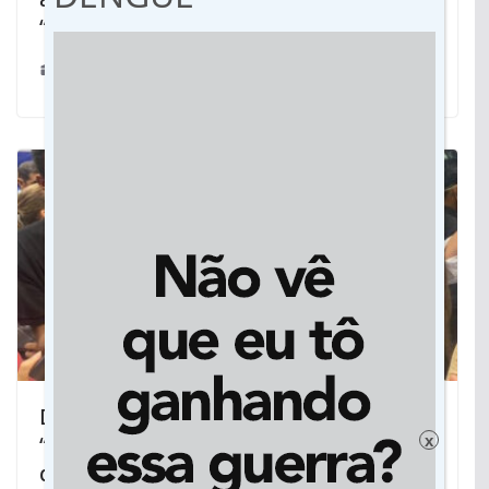
“Saúde do Acolhimento”
27/08/2025
Deputado chama produtores de
“grileiros” e defende avanço da
x
demarcação de terras indígenas em