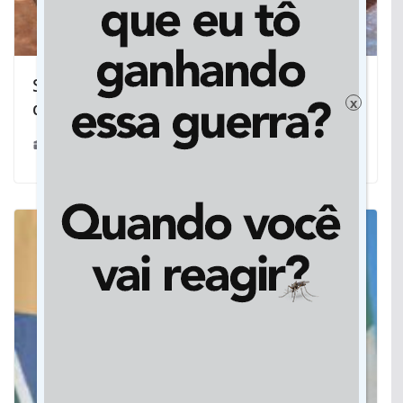
Sancionada lei que cria Patrulha Maria
x
da Penha em Dourados
09/04/2025