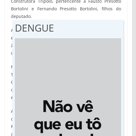
Construtora Tripolo, pertencente a Fausto Presotto
Bortolini e Fernando Presotto Bortolini, filhos do
deputado.
DENGUE
Apesar de o endereço físico ser diferente das demais
empresas, a Tripolo também possui cadastrado junto
à Receita Federal o mesmo telefone fixo comercial
que as outras duas.
Não é só o telefone que as empresas Constral e
Tripolo compartilham. O proprietário da Constral,
Cássio Rodrigo Parra Pansolin, é também gerente de
obras na empresa Tripolo, de acordo com sua conta
em uma rede social.
As especulações acerca da possibilidade de o
deputado Nininho ser ou não um dos donos da
Morro da Mesa se dão devido à Lei 8.666/1993,
conhecida como Lei das Licitações. É ela quem