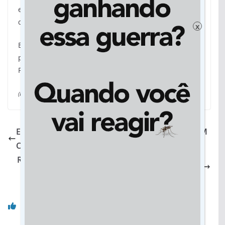
estabelece todas as regras legais para os processos
de licitação em território nacional.
x
Entre as proibições está a participação de agentes
políticos em processos licitatórios com o Poder
Público.
(Folhamax/Gazeta Digital)
EM RONDONÓPOLIS, VEREADORES MANIFESTAM
CONTRA A EXTINÇÃO DA EMPAER DE MT
Raro e curioso, bezerro nasce com duas cabeças
em fazenda de MS
Você pode gostar também