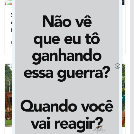
Servidores entregam roupas,
cobertores e solidariedade em reta
final da campanha
21/05/2024
x