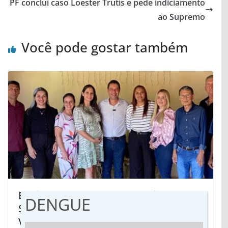
PF conclui caso Loester Trutis e pede indiciamento
ao Supremo
Você pode gostar também
Equipe de trabalho: Cléber Dias da
DENGUE
Silva anuncia secretariado em
Vicentina