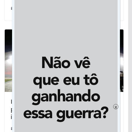
23/12/2024
Inaugurado primeiro ginásio
x
poliesportivo de Itaquiraí com
investimento do Governo do Estado
25/05/2024